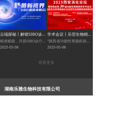
云端探秘丨解锁SIBO诊疗前沿成果与指南新进展
学术会议丨乐翌生物精彩亮相2025西安消化论坛
精准赋能，共探SIBO诊疗新未来
“陕西省功能性胃肠疾病学术会议”三十周年
2025-05-08
2025-05-08
查看更多
湖南乐雅生物科技有限公司
客服热线：400-600-9890（工作日9:00-18:00）
总部地址：杭州市余杭区仓前街道龙舟路 6 号炬华智慧
产业园 4 号楼