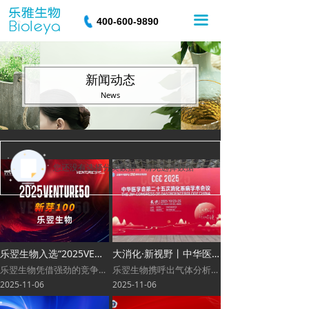
끀
400-600-9890
新闻动态
News
您还没有选择分类数据，请先选择数据
乐翌生物入选“2025VENTURE50”榜单，引领呼气分子诊断黄金赛道
大消化·新视野丨中华医学会第二十五次全国消化系病学术会议圆满落幕
乐翌生物凭借强劲的竞争力与高发展潜力跻身榜单
乐翌生物携呼出气体分析仪精彩亮相，氢气和甲烷呼气试验助力“大消化”时代
2025-11-06
2025-11-06